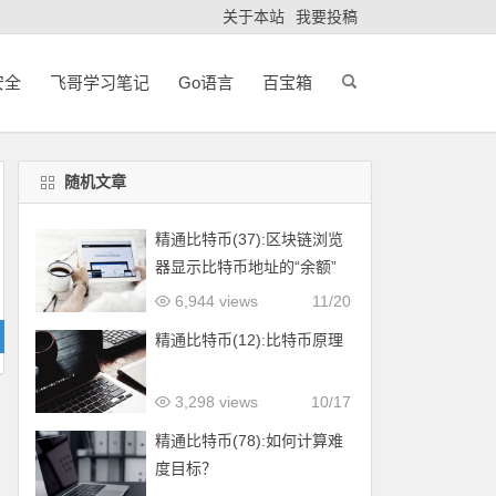
关于本站
我要投稿
安全
飞哥学习笔记
Go语言
百宝箱
随机文章
精通比特币(37):区块链浏览
器显示比特币地址的“余额”
的原理
6,944 views
11/20
精通比特币(12):比特币原理
3,298 views
10/17
精通比特币(78):如何计算难
度目标？