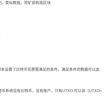
culty]，类似数独，挖矿前构造区块
X
本。该脚本设置了比特币花费需满足的条件。满足条件的数据可以由
Output)_比特币系统没有比特币，没有账户，只有UTXO,可以说（UTXO=