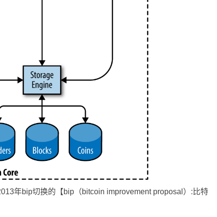
13年bip切换的【bip（bitcoin improvement proposal）:比特