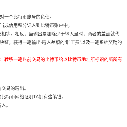
针对一个比特币账号的负债。
被当成信用积分记入到比特币账户中。
要相等。相反，当输出累加略少于输入量时，两者的差额就代
块链，获得一笔输出-输入差额的“旷工费”以及一笔系统奖励的
易：转移一笔以前交易的比特币给以比特币地址所标识的新所有
前交易的输出。
比特币网络证明TA拥有这笔钱。
输入。