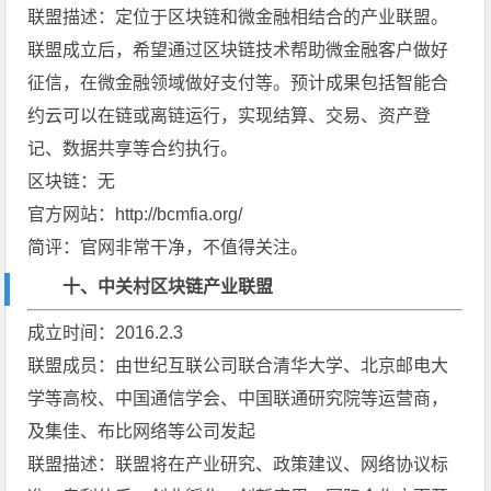
联盟描述：定位于区块链和微金融相结合的产业联盟。
联盟成立后，希望通过区块链技术帮助微金融客户做好
征信，在微金融领域做好支付等。预计成果包括智能合
约云可以在链或离链运行，实现结算、交易、资产登
记、数据共享等合约执行。
区块链：无
官方网站：http://bcmfia.org/
简评：官网非常干净，不值得关注。
十、中关村区块链产业联盟
成立时间：2016.2.3
联盟成员：由世纪互联公司联合清华大学、北京邮电大
学等高校、中国通信学会、中国联通研究院等运营商，
及集佳、布比网络等公司发起
联盟描述：联盟将在产业研究、政策建议、网络协议标