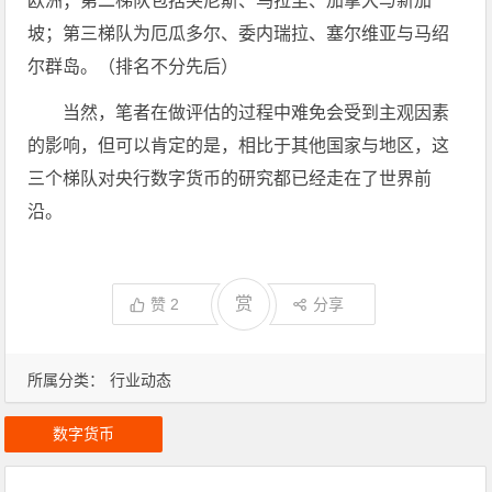
欧洲；第二梯队包括突尼斯、乌拉圭、加拿大与新加
坡；第三梯队为厄瓜多尔、委内瑞拉、塞尔维亚与马绍
尔群岛。（排名不分先后）
当然，笔者在做评估的过程中难免会受到主观因素
的影响，但可以肯定的是，相比于其他国家与地区，这
三个梯队对央行数字货币的研究都已经走在了世界前
沿。
赏
赞
2
分享
所属分类：
行业动态
数字货币